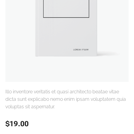
Illo inventore veritatis et quasi architecto beatae vitae
dicta sunt explicabo nemo enim ipsam voluptatem quia
voluptas sit aspernatur.
$
19.00